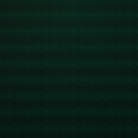
达米安·利拉德，作为NBA顶尖的控球后卫，创造的不
仅是球场上的传奇，还有数额巨大的合同。**合同金额
达到8000万**，绝非心浮气躁地挥霍，仅意味着契约的
丰厚，更是利拉德对于篮球事业无止境追求的结果。合
约的金额已经证明了他的**职业生涯的成功和市场的价
值**。
然而，成功并不单纯来源于钱财，而是利拉德在面对挑
战时坚定的信念。面对激烈的篮球赛场，硬刚的难度从
未令他退缩。正因如此，他不断挑战自我，不断在比赛
中挖掘更深层次的潜能，以自己的坚韧不拔，证明了金
钱与雄心如影随形。
**利拉德的毅力与决心**