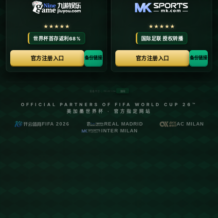
利拉德雄心不坠：8000万已慷慨，硬刚
难，心金足.
发布时间：2026-08-08
**利拉德雄心不坠：探索篮球之心与金钱的交融**
在当今经济飞速发展的时代，职业运动员如达米安·利拉
德（Damian Lillard）这样的人物，他们不仅仅是运动的
代名词，更是成功与经济实力的象征。**利拉德雄心不
坠：8000万已慷慨，硬刚难，心金足**这一标题引人遐
想，这不仅仅是对个人财富的描述，更是对雄心与激情
的赞美。
**利拉德的经济实力与篮球野心**