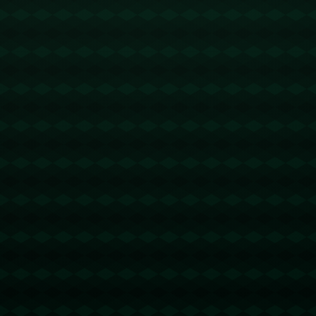
雷霆队在本赛季表现出色，尤其是在进攻端和防守端都
展现出了强大的能力。**他们在稳定发挥的基础上，不
断创造令人惊叹的胜利。**其中，新秀球员亚历克斯·
约翰斯顿成为球队的一大亮点，他的精准投篮和敏捷的
防守帮助球队在多场比赛中取得了关键胜利。未来几场
比赛中，约翰斯顿也将是雷霆队继续胜势的重要人物。
而灰熊队则面临着一系列棘手问题。**作为球队灵魂的
核心球员迈克尔·史密斯因伤缺席，这给灰熊队带来了巨
大的影响。**史密斯在场上不仅是得分手，更是防守的
大将，他的缺席让灰熊队在攻防两端都失去了关键支撑
点。虽然替补球员竭力填补空缺，但效果仍然有限。
为了应对史密斯缺席带来的困境，灰熊队试图通过调整
战术和阵容来寻找突破口。**他们加强控球，提高命中