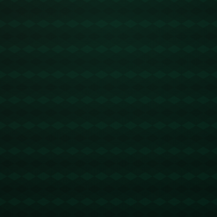
在NBA赛季的激战正酣，雷霆队和灰熊队的比赛成为了
本周备受关注的焦点。**雷霆队在本赛季展现出强大的
竞争力，令人期待他们能否继续保持胜势。与此同时，
灰熊队面临着不小的挑战，尤其是在缺少核心球员的情
况下。**这使得比赛的结果更加扑朔迷离，吸引了无数
球迷的目光。