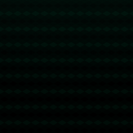
率，希望能够在没有核心球员的情况下依旧保持竞争
力。**然而，挑战仍在，他们必须在接下来的比赛中展
示出更强的韧性和团队合作能力。
在这种情况下，雷霆队看到了继续胜势的机会。他们将
专注于利用灰熊队的弱点，在比赛中找到突破点。**关
键在于雷霆队如何在进攻端压制住对手，防守端锁死灰
熊队乃至继续扩大优势。**团队整体的默契和战术布置
将是雷霆队胜利的关键因素。
对于灰熊队而言，他们必须通过团结协作来弥补核心球
员不在场上的不足。**替补队员和年轻球员需要在这段
时间里迅速成长，通过实际行动来证明自己的能力。**
或许，正是这些新的发展将成为灰熊队在逆境中的惊
喜。