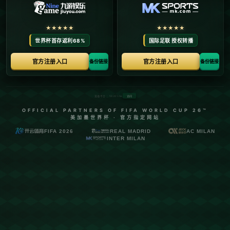
雷霆队望继续胜势，灰熊队面临挑战且缺
少核心球员.
发布时间：2026-08-09
**雷霆队望继续胜势，灰熊队面临挑战且缺少核心球员
**