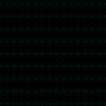
在总结这场比赛时，我们不难发现，**曼联坚定的信念
和强大的球队深度**为他们赢得胜利提供了保障。这场
与富勒姆的较量不仅让我们看到了B费的关键性价值和
桑乔的潜力，也展示了曼联在足总杯中的强大竞争力。
随着半决赛的临近，球队需要继续保持良好的状态，争
取在足总杯更进一步。