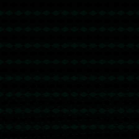
总而言之，快船的后场铁闸固然是球队的一大优势，但
在攻击端的表现缺陷不能忽视。**球队需平衡防守与进
攻之间的关系，以确保在联赛中取得长远成功**。通过
调整战术与阵容配置，这种负面影响完全可以被转化为
进攻优势，让快船实现真正的攻守兼备。