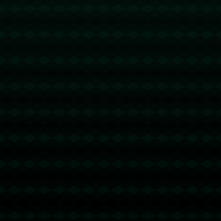
人能力的提升，更是球队整体战术的优化。
因此，引入更多**攻击型后场球员或调整防守策略以适
应进攻需求**，可能是快船队需要考虑的重要策略之
一。通过分析快船在过去几季的比赛数据，我们可以看
到，球队在面对进攻型强队时常常占劣势。这表明，提
升后场球员的进攻能力以及战术灵活性，或将成为快船
未来争夺更高荣誉的关键。