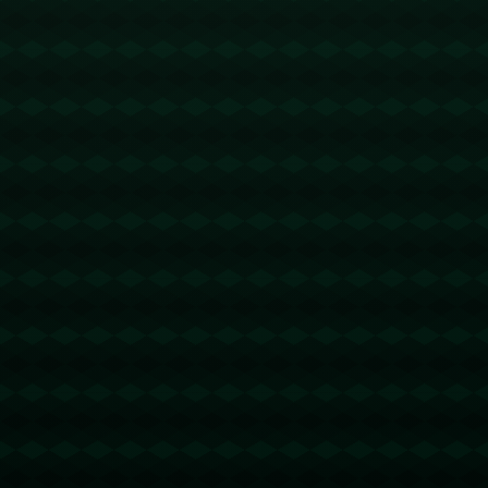
在战术分析中可以发现，球队有效的进攻需要后场球员
的积极参与。若后场球员在进攻中稍显犹豫，或选择保
守的传球路线，不仅失去了一次有效进攻，且为对手巩
固防线提供了机会。快船需要提升后场球员的综合能
力，以确保他们在攻防两端都能发挥作用。这不仅是个