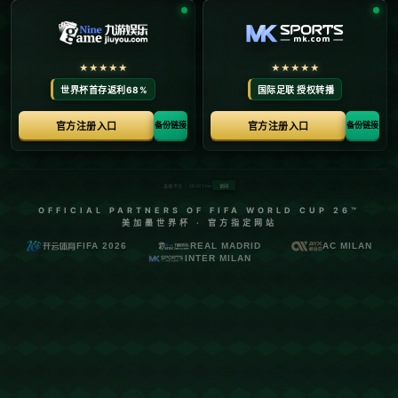
快船后场铁闸在攻击端的负面影响.
发布时间：2026-08-10
**快船后场铁闸在攻击端的负面影响**