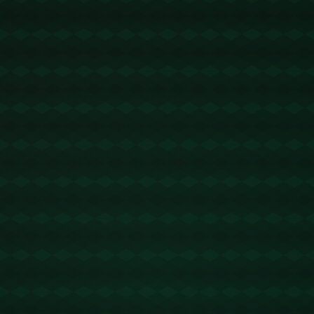
近年来，芝加哥公牛队一直在寻找能带领球队重返荣耀
的核心球员。而科比·怀特，这位年轻的控卫，正在迅速
崭露头角，被视为球队的新希望。他不仅继承了公牛队
快速进攻的传统，更在攻防两端展现出了不可多得的天
赋。然而，怀特需要改进一些关键隐患，才能在职业生
涯中更进一步，带领公牛取得更辉煌的战绩。