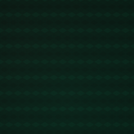
在足球世界中，罗伯特·莱万多夫斯基无疑是一个传奇般
的存在。然而，即使是最伟大的球员，也会面临一些未
解的谜题。莱万多夫斯基在对阵拉斯帕尔马斯时的表
现，无疑是其中一个令人好奇的现象。本场比赛中，莱
万4次射门仅1次射正，这似乎延续了他在对阵这支西班
牙球队时的“魔咒”：生涯4次面对拉斯帕尔马斯，莱万
**还从未参与进球**。
这一统计数据似乎并不符合这位波兰神锋一贯的表现。
他以**高效的射门和超强的得分能力**闻名于世。在对
阵其他球队时，即使是顶级防守，他也能迅速找到突破
口。然而，面对拉斯帕尔马斯时，他的才华仿佛被无形