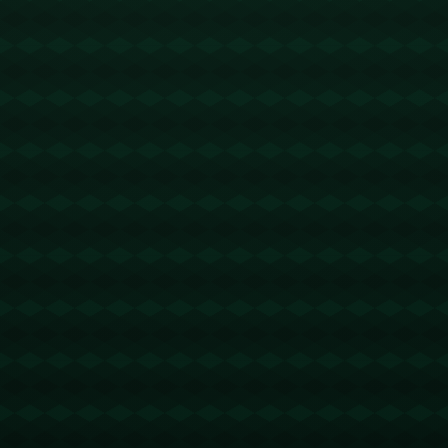
以本賽季為例，當約基奇因傷缺陣時，穆雷數次挑起重
要比賽，但也有些時刻展現出不夠穩定的一面。領袖的
責任是全方位的，這不僅僅在於幫助球隊贏下幾場關鍵
比賽，也包括在場上激發和引導隊友。正如馬龍所說，
“我們年輕的球員們，比如小波特或者布朗，他們有天
賦，但還需要更多時間成長。”這讓穆雷肩上的擔子顯
得更重。