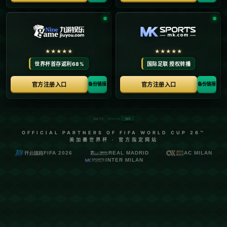
馬龍：穆雷需在約基奇缺陣時扮演領袖角
色 年輕人尚未準備好擔當重任.
发布时间：2026-08-07
# 馬龍：穆雷需在約基奇缺陣時扮演領袖角色 年輕人尚
未準備好擔當重任
作為丹佛掘金的主教練，麥克·馬龍清楚了解團隊需要什
麼樣的領袖。他近期在接受採訪時的一番話再次引發球
迷關注：“**穆雷需要在約基奇缺陣時扛起球隊的旗
幟，因為年輕人們還未準備好承擔沉重的責任。**”這
句話點出了當前掘金的狀況，也引來對穆雷和年輕球員
的更多期待與議論。