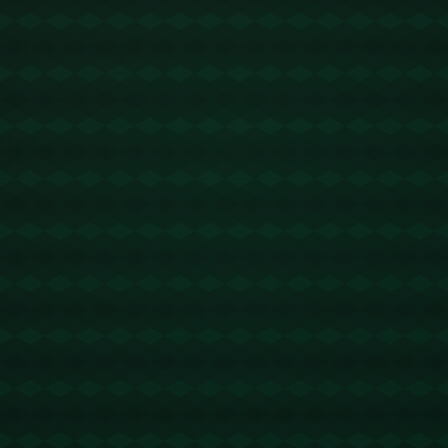
成為領袖，並不僅僅是得分爆發或關鍵球的命中率，更
多時候還取決於你能否影響隊友的心態和團隊節奏。穆
雷在掘金的角色早已從天才得分手過渡到戰略核心之
一，但他是否能完成馬龍所期許的“**扮演領袖角色
**”，還是未知之數。