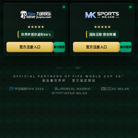
世預賽南美區第13輪巴西1-0哥倫比亞 內馬
爾助攻帕奎塔破門.
发布时间：2026-08-07
**世預賽南美區第13輪巴西1-0哥倫比亞：內馬爾助攻
帕奎塔破門再顯關鍵角色**