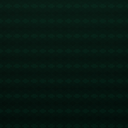
评论员指出，**赢得世界杯不仅仅是获得一个奖杯，更
意味着国家足球实力的象征**。在每场世界杯赛后，那
些举起奖杯的瞬间，总会成为历史长河中的不朽篇章，
被载入各国足球史册，激励后一代球员不断追求卓越。