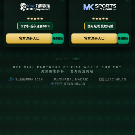
世界杯冠軍獎杯介紹.
发布时间：2026-08-06
**世界杯冠军奖杯介绍：见证足球荣耀的象征**
世界杯是世界上最盛大的足球赛事，每四年举行一次，
是全球数十亿足球迷共同期待的盛宴。其顶尖的水平、
精彩的对决以及神秘的文化融合，吸引了全世界的目
光。在这场足球盛事中，**世界杯冠军奖杯**无疑是激
励无数球员奋勇向前的目标。本文将深入探讨这一象征
至高荣耀的奖杯背后的意义与故事。
*世界杯冠军奖杯，又名“大力神杯”，在1974年首度启
用，取代了此前被称为“朱尔斯·雷米特杯”的奖杯。*朱