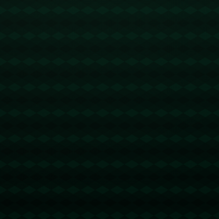
刃有余。**传球能力**方面，他总能找到场上位置最优
的队友，以出其不意的方式扭转战局。他灵活的防守脚
步和对比赛的敏锐理解，可以有效限制对方的得分，每
一个动作都彰显出他对比赛的深刻理解。
**心理素质及比赛影响力**
东契奇不仅以技术著称，他的心理素质同样令人称道。
在多次关键比赛中，东契奇在压力面前始终保持冷静，
无论场上局势多么紧张，他总能为球队带来稳定的表
现。正是这种稳定，成为他在球场上定下基调的重要原
因之一。他的**领导能力**不仅仅局限于个人表现，更
体现在他对全队的影响上。他用积极的态度鼓舞队友，
用无私的分享精神构筑紧密的团队合作。
**经典比赛案例**