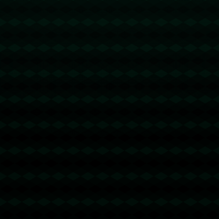
在某场对阵强敌的比赛中，东契奇上演了完美的一战：
全场贡献了**30分、10个助攻和9个篮板**的数据。这
场比赛不仅展现了他的全面实力，更重要的是他在最后
关头连续得分，将比分逆袭，实现了令人惊叹的反超。
这样的表现不仅仅是个人数据的累积，它展示了东契奇
在关键时刻的沉着冷静和高超的决策能力，为球队定下
了胜利的基调。
**为什么东契奇是不可或缺的**
任何一支球队都有自己的核心，而东契奇之于他的球队
不仅是核心，更是引领者。他的每一次触球都是比赛旋
律的一部分，他用**对比赛的专注和热情**引导着球队
的每一个回合。正如里夫斯所言，东契奇的表现不只是
杰出，他的存在为比赛的每一刻都增添了无可替代的价