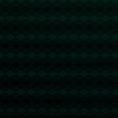
- **比赛当晚造势**：在比赛现场，大量统一着装的拉拉
- **社交媒体的力量**：在数字化时代，Twitter、
有的放大。