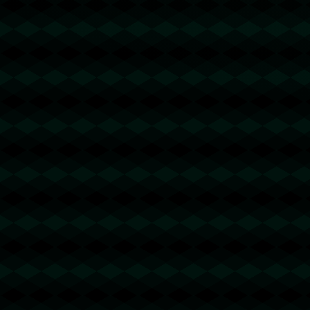
### 球迷与球队，彼此成就的双向关系
**球迷与球队之间形成的不只是单向的支持，他们是互相
场，更体现在精神层面。