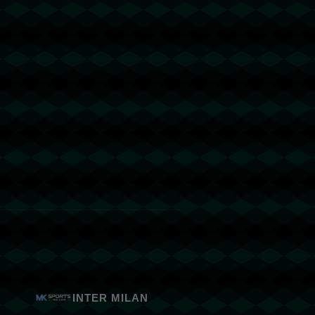
低谷时，真正的死忠球迷仍会选择不离不弃。他们用不懈的呐
要精确到位的战术执行，还需要来自四面八方的齐心协力。不
，球迷与球队的共同经历都将成为**意义深远的记忆**。