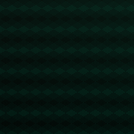
- **赛前应援**：球迷们会通过集会、设计横幅或者
员注入信心。