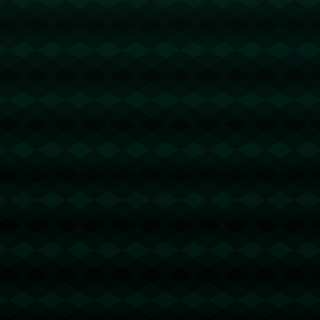
队、恢弘的Tifo（巨大的横幅展示）和整场不停歇的助威声浪，**能让球
Instagram、微博等社交平台都成为球迷表达支持的重要途径。他们通过热