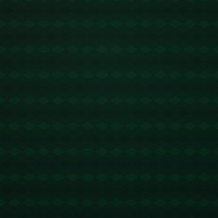
近年来，NBA东部季后赛愈发呈现出非凡的竞争态势，
而最近的一次比赛更是把这种竞争推到了新的高度。在
这场**激烈**的对抗中，共有7名球员因为各种违规行
为受到了处罚。这不仅使得比赛瞬间成为焦点，也在球
迷之间引发了对即将到来的东部季后赛的种种期待。本
文将深入探讨这一事件对于东部季后赛的影响，并剖析
其可能带来的战术变化和心理博弈。
**事件背景**
在最近的一场焦点对决中，赛场上的紧张气氛达到了顶
点。双方球队为了争夺季后赛名额，各不相让，比赛中