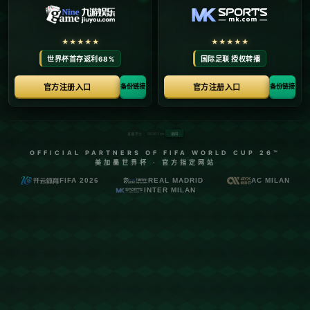
激烈对抗！7人受处罚！引发对东部季后赛
的期待.
发布时间：2026-08-07
**激烈对抗！7人受处罚！引发对东部季后赛的期待**