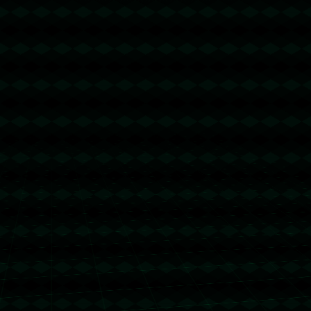
**东部季后赛的未来**
随着这次事件的热烈讨论，东部季后赛的走向变得愈发
引人入胜。各队之间的实力差距正在缩小，而这种临时
变化更是提供了一种新的**_不确定性。_**未来的比赛
将不再仅仅是技术和战略的比拼，更成为心理素质和适
应能力的试炼。这是球迷所期待的心理博弈，也是球队
之间智慧与勇气的对决。
总之，这场**激烈对抗**不仅为当前赛季增添了戏剧性
的色彩，也成为了分析季后赛策略的重要范例。如何应
对不可预知的挑战，推动战术创新，将影响赛季的最终
走向。这既是球队必须面对的难题，也是球迷们期待已
久的精彩时刻。东部季后赛——**令人期待**！